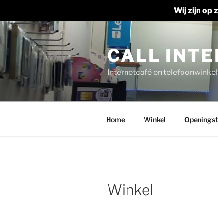
Wij zijn op
Ga
naar
CALL INT
de
inhoud
Internetcafé en telefoonwinkel
Home
Winkel
Openingst
Winkel