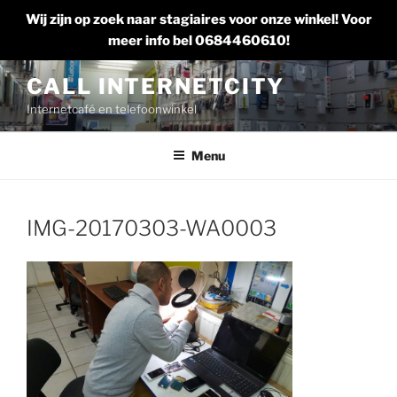
Wij zijn op zoek naar stagiaires voor onze winkel! Voor
meer info bel 0684460610!
Ga
CALL INTERNETCITY
naar
Internetcafé en telefoonwinkel
de
inhoud
Menu
IMG-20170303-WA0003